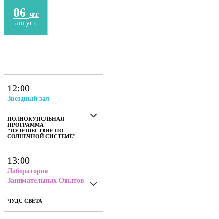
06
чт
август
12:00
Звездный зал
ПОЛНОКУПОЛЬНАЯ
ПРОГРАММА
"ПУТЕШЕСТВИЕ ПО
СОЛНЕЧНОЙ СИСТЕМЕ"
Полюбоваться звездным
7+
13:00
небом
Лаборатория
Занимательных Опытов
Красочная
программа Звёздного
зала о Солнце,
ЧУДО СВЕТА
планетах, их
Поучаствовать в опытах
спутниках,