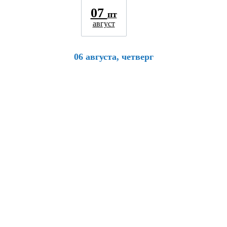
07
пт
август
06 августа, четверг